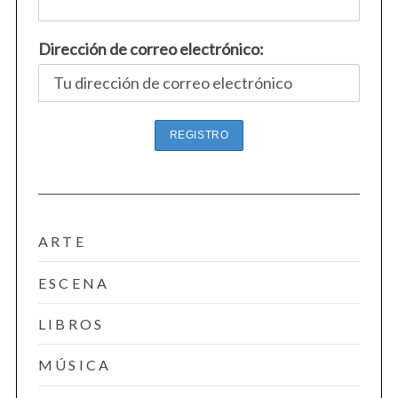
Dirección de correo electrónico:
S
e
a
r
c
h
f
o
ARTE
r
:
ESCENA
LIBROS
MÚSICA