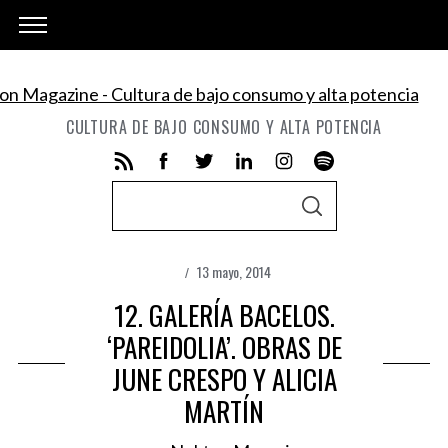
CULTURA DE BAJO CONSUMO Y ALTA POTENCIA
S
S
e
E
A
a
R
C
13 mayo, 2014
r
H
c
12. GALERÍA BACELOS.
h
‘PAREIDOLIA’. OBRAS DE
f
JUNE CRESPO Y ALICIA
o
MARTÍN
r
: