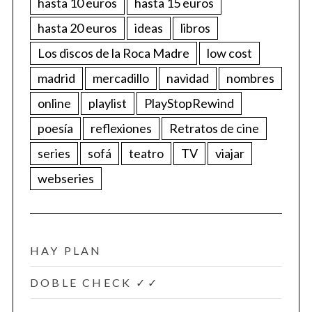
hasta 10 euros
hasta 15 euros
hasta 20 euros
ideas
libros
Los discos de la Roca Madre
low cost
madrid
mercadillo
navidad
nombres
online
playlist
PlayStopRewind
poesía
reflexiones
Retratos de cine
series
sofá
teatro
TV
viajar
webseries
HAY PLAN
DOBLE CHECK ✓✓