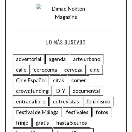
LO MÁS BUSCADO
advertorial
agenda
arte urbano
calle
cerocoma
cerveza
cine
Cine Español
citas
comer
crowdfunding
DIY
documental
entrada libre
entrevistas
feminismo
Festival de Málaga
festivales
fotos
frinje
gratis
hasta 5 euros