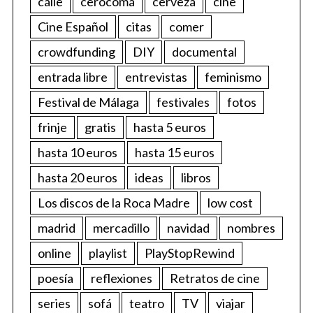
calle
cerocoma
cerveza
cine
Cine Español
citas
comer
crowdfunding
DIY
documental
entrada libre
entrevistas
feminismo
Festival de Málaga
festivales
fotos
frinje
gratis
hasta 5 euros
hasta 10 euros
hasta 15 euros
hasta 20 euros
ideas
libros
Los discos de la Roca Madre
low cost
madrid
mercadillo
navidad
nombres
online
playlist
PlayStopRewind
poesía
reflexiones
Retratos de cine
series
sofá
teatro
TV
viajar