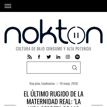
CULTURA DE BAJO CONSUMO Y ALTA POTENCIA
S
S
e
E
A
a
R
C
Hay plan
,
tendencias
14 mayo, 2026
r
H
EL ÚLTIMO RUGIDO DE LA
c
h
MATERNIDAD REAL: ‘LA
f