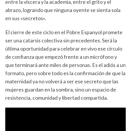
entre la víscera y la academia, entre el grito y el
abrazo, logrando que ninguna oyente se sienta sola
en sus «secretos».
El cierre de este ciclo en el Pobre Espanyol promete
ser una catarsis colectiva sin precedentes. Será la
última oportunidad para celebrar en vivo ese círculo
de confianza que empezó frente a un micrófono y
que terminará ante miles de personas. Es el adiós a un
S
formato, pero sobre todo es la confirmación de que la
e
a
maternidad ya no volverá a ser ese secreto que las
r
mujeres guardan en la sombra, sino un espacio de
c
resistencia, comunidad y libertad compartida.
h
f
o
r
: