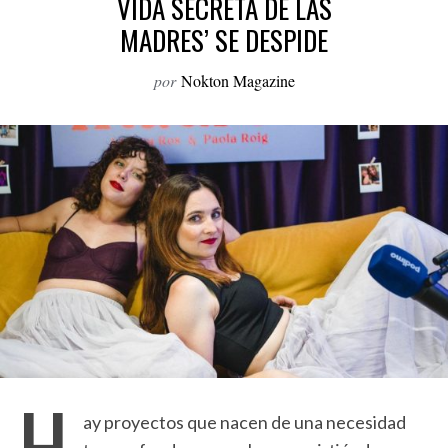
VIDA SECRETA DE LAS
o
MADRES’ SE DESPIDE
r
:
por
Nokton Magazine
H
ay proyectos que nacen de una necesidad